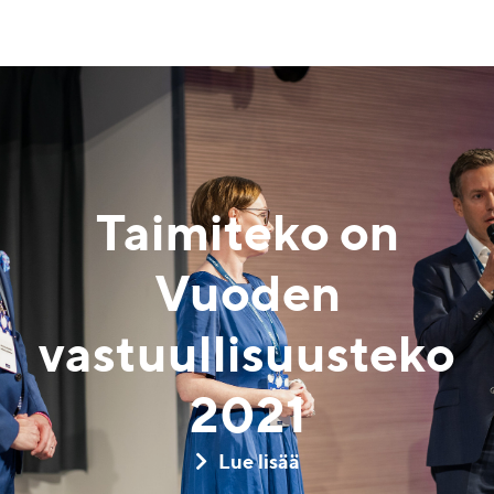
Taimiteko on
Vuoden
vastuullisuusteko
2021
Lue lisää