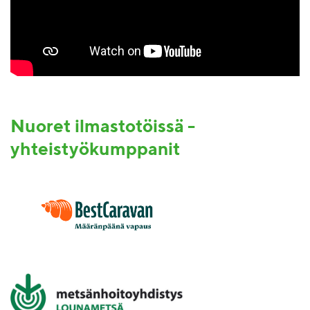
Nuoret ilmastotöissä -
yhteistyökumppanit