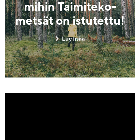
mihin Taimiteko-
metsät on istutettu!
Lue lisää