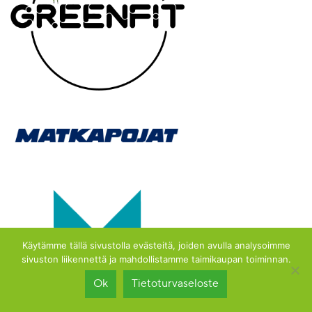
Käytämme tällä sivustolla evästeitä, joiden avulla analysoimme
sivuston liikennettä ja mahdollistamme taimikaupan toiminnan.
Ok
Tietoturvaseloste