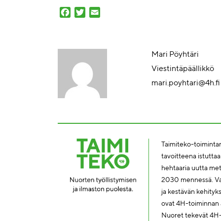
Facebook
Twitter
Email
Mari Pöyhtäri
Viestintäpäällikkö
mari.poyhtari@4h.fi
Taimiteko-toimintam
tavoitteena istutta
hehtaaria uutta me
2030 mennessä. Vas
ja kestävän kehity
ovat 4H-toiminnan a
Nuoret tekevät 4H