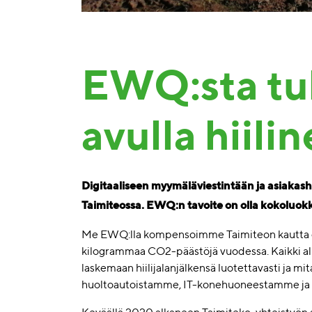
EWQ:sta tul
avulla hiilin
Digitaaliseen myymäläviestintään ja asiakas
Taimiteossa. EWQ:n tavoite on olla kokoluokka
Me EWQ:lla kompensoimme Taimiteon kautta om
kilogrammaa CO2-päästöjä vuodessa. Kaikki alk
laskemaan hiilijalanjälkensä luotettavasti ja mit
huoltoautoistamme, IT-konehuoneestamme ja 