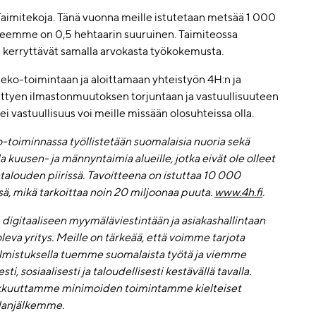
imitekoja. Tänä vuonna meille istutetaan metsää 1 000
lueemme on 0,5 hehtaarin suuruinen. Taimiteossa
tka kerryttävät samalla arvokasta työkokemusta.
ko-toimintaan ja aloittamaan yhteistyön 4H:n ja
ttyen ilmastonmuutoksen torjuntaan ja vastuullisuuteen
 vastuullisuus voi meille missään olosuhteissa olla.
o-toiminnassa työllistetään suomalaisia nuoria sekä
a kuusen- ja männyntaimia alueille, jotka eivät ole olleet
alouden piirissä. Tavoitteena on istuttaa 10 000
 mikä tarkoittaa noin 20 miljoonaa puuta.
www.4h.fi
.
igitaaliseen myymäläviestintään ja asiakashallintaan
eva yritys. Meille on tärkeää, että voimme tarjota
valmistuksella tuemme suomalaista työtä ja viemme
sosiaalisesti ja taloudellisesti kestävällä tavalla.
okkuuttamme minimoiden toimintamme kielteiset
alanjälkemme.