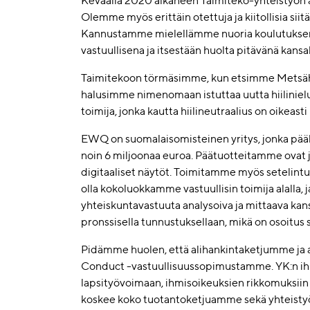
Keväällä 2020 alkaneen Taimiteko-yhteistyön av
Olemme myös erittäin otettuja ja kiitollisia sii
Kannustamme mielellämme nuoria koulutuksen j
vastuullisena ja itsestään huolta pitävänä kansa
Taimitekoon törmäsimme, kun etsimme Metsähal
halusimme nimenomaan istuttaa uutta hiilinielua
toimija, jonka kautta hiilineutraalius on oikeast
EWQ on suomalaisomisteinen yritys, jonka pääko
noin 6 miljoonaa euroa. Päätuotteitamme ovat j
digitaaliset näytöt. Toimitamme myös setelint
olla kokoluokkamme vastuullisin toimija alalla, 
yhteiskuntavastuuta analysoiva ja mittaava kans
pronssisella tunnustuksellaan, mikä on osoitus s
Pidämme huolen, että alihankintaketjumme ja
Conduct -vastuullisuussopimustamme. YK:n ihm
lapsityövoimaan, ihmisoikeuksien rikkomuksiin j
koskee koko tuotantoketjuamme sekä yhteis