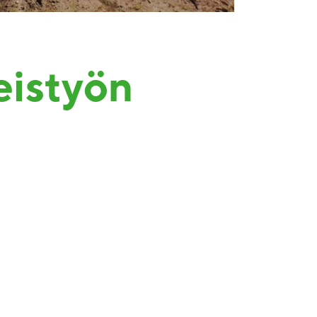
eistyön