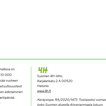
allissa on
a 10 000
Suomen 4H-liitto
tsää vuoteen
Karjalankatu 2 A 00520
Helsinki
tuullisuusteot
www.4h.fi
ksen edistäminen
rkipäivää.
Keräyslupa: RA/2020/1473. Toi
staiseksi voimas
-
koko Suomen alueella Ahvenanmaata lukuun