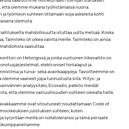
ulla saavutimme hiilineutraalin toimijan statuksen.
tä, että olemme mukana työllistämässä nuoria.
a työnteon suhteen ottamaan isoja askeleita kohti
laisena olemista.
litukselta mahdollisuutta istuttaa uutta metsää. Koska
, Taimiteko oli oikea valinta meille. Taimiteko on ainoa
i mahdollista saavuttaa.
nttori on Helsingissä ja jonka vuotuinen liikevaihto on
onotusjärjestelmät, elektroniset hintalaput ja
unnistimia ja turva- sekä avainkaappeja. Tavoitteemme on
ja olemme saaneet jopa tunnustusta siitä. Yritys- ja
ainvälinen analyysitalo, Ecovadis, palkitsi meidät
iitä, että olemme vastuullisuuden suhteen oikealla tiellä.
 asiakkaamme ovat sitoutuneet noudattamaan Code of
isoikeuksien julistuksen suhteen, kuten
a syrjintään meillä on nollatoleranssi ja tämä periaate
työkumppaneitamme.