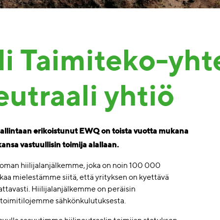
i Taimiteko-yht
eutraali yhtiö
hallintaan erikoistunut EWQ on toista vuotta mukana
nsa vastuullisin toimija alallaan.
an hiilijalanjälkemme, joka on noin 100 000
aa mielestämme siitä, että yrityksen on kyettävä
attavasti. Hiilijalanjälkemme on peräisin
toimitilojemme sähkönkulutuksesta.