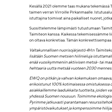
Kesällä 2021 olemme taas mukana tekemässä Ta
taimen verran Virroille Pirkanmaalle. Istutusa
istuttajina toimivat aina paikalliset nuoret, jo
Suosittelemme lämpimästi tutustumaan Taimite
Taimiteon kanssa. Kaikessa tekemisessämme lii
on oltava konkretiaa. Tämän konkreettisempaa ei
Valtakunnallisen nuorisojärjestö 4H:n Taimitek
lisätään Suomen metsien hiilinieluja istuttamall
enää vuosikymmeniin aktiivisen metsä- tai maat
hehtaaria uutta metsää vuoteen 2030 mennessä,
EWQ on pitkän ja vahvan kokemuksen omaava, d
erikoistunut 100% kotimaisessa omistuksessa ol
asiakkaillemme laadukkaita tuotteita, joiden 
yhdessä Suomen nousuun. Toimimme ekologisesti, 
Pyrimme jatkuvasti parantamaan resurssiteh
ympäristövaikutukset ja kompensoimme hiilij