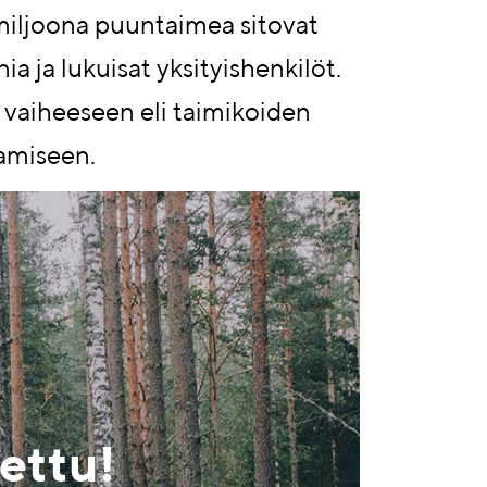
miljoona puuntaimea sitovat
ia ja lukuisat yksityishenkilöt.
 vaiheeseen eli taimikoiden
amiseen.
n
ettu!