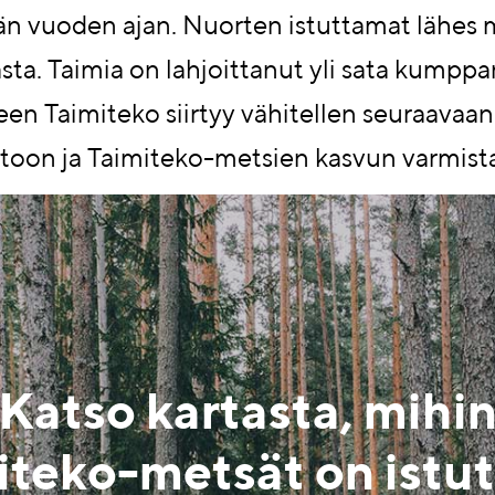
män vuoden ajan. Nuorten istuttamat lähes 
sta. Taimia on lahjoittanut yli sata kumppan
een Taimiteko siirtyy vähitellen seuraavaan
itoon ja Taimiteko-metsien kasvun varmist
Katso kartasta, mihi
iteko-metsät on istut