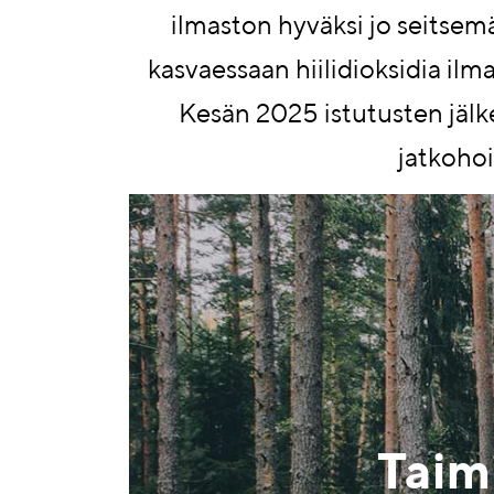
ilmaston hyväksi jo seitse
kasvaessaan hiilidioksidia ilma
Kesän 2025 istutusten jälk
jatkoho
Taim