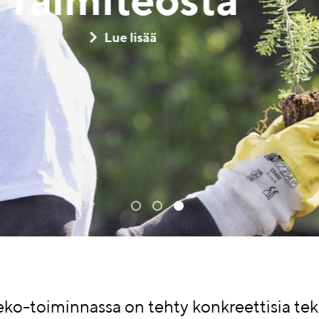
tuullisuusteko 
Lue lisää
eko-toiminnassa on tehty konkreettisia teko