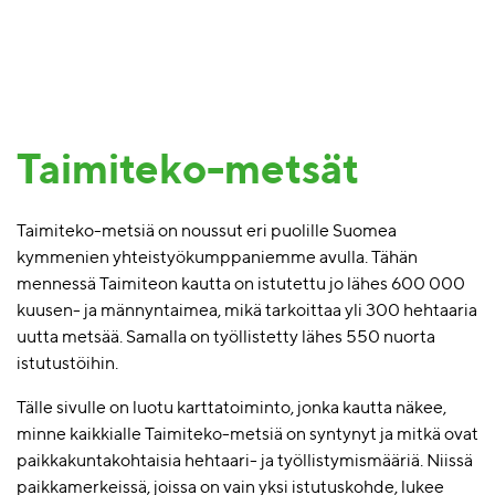
Taimiteko-metsät
Taimiteko-metsiä on noussut eri puolille Suomea
kymmenien yhteistyökumppaniemme avulla. Tähän
mennessä Taimiteon kautta on istutettu jo lähes 600 000
kuusen- ja männyntaimea, mikä tarkoittaa yli 300 hehtaaria
uutta metsää. Samalla on työllistetty lähes 550 nuorta
istutustöihin.
Tälle sivulle on luotu karttatoiminto, jonka kautta näkee,
minne kaikkialle Taimiteko-metsiä on syntynyt ja mitkä ovat
paikkakuntakohtaisia hehtaari- ja työllistymismääriä. Niissä
paikkamerkeissä, joissa on vain yksi istutuskohde, lukee