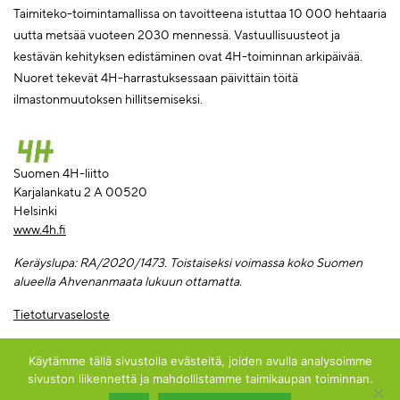
Taimiteko-toimintamallissa on tavoitteena istuttaa 10 000 hehtaaria
uutta metsää vuoteen 2030 mennessä. Vastuullisuusteot ja
kestävän kehityksen edistäminen ovat 4H-toiminnan arkipäivää.
Nuoret tekevät 4H-harrastuksessaan päivittäin töitä
ilmastonmuutoksen hillitsemiseksi.
Suomen 4H-liitto
Karjalankatu 2 A 00520
Helsinki
www.4h.fi
Keräyslupa: RA/2020/1473. Toi
staiseksi voimassa koko Suomen
alueella Ahvenanmaata lukuun ottamatta.
Tietoturvaseloste
Käytämme tällä sivustolla evästeitä, joiden avulla analysoimme
sivuston liikennettä ja mahdollistamme taimikaupan toiminnan.