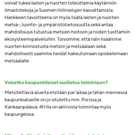
voivat tukea lasten ja nuorten toteuttamia
käytännön
ilmastotekoja
ja Suomen hiilinielujen kasvattamista
.
Hankkeen tavoitteena on myös lisätä lasten ja nuorten
metsä-, luonto- ja ympäristötietoisuutta sekä antaa
mahdollisuus tutustua metsien hoitoon ja niiden tuottamiin
ekosysteemipalveluihin. Toivomme, että näin lisäämme
nuorten kiinnostusta metsiin ja metsäalaan sekä
mahdollisesti saamme heidät hakeutumaan opiskelemaan
metsäalalle.
Voivatko kaupunkilaiset osallistua toimintaan?
Metsitettäviä alueita etsitään par’aikaa ja tähän mennessä
kaupunkialueille on jo istutettu mm. Porissa ja
Kankaanpäässä. 4H:lla on aktiivista toimintaa myös
kaupungeissa.