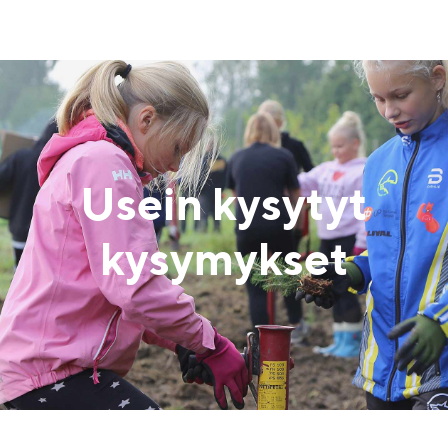
Usein kysytyt
kysymykset