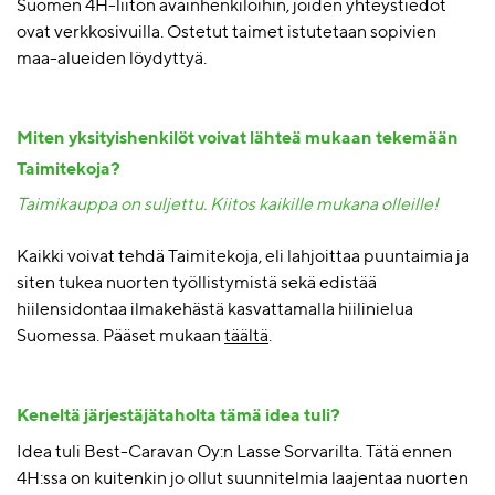
Suomen 4H-liiton avainhenkilöihin, joiden yhteystiedot
ovat verkkosivuilla. Ostetut taimet istutetaan sopivien
maa-alueiden löydyttyä.
Miten yksityishenkilöt voivat lähteä mukaan tekemään
Taimitekoja?
Taimikauppa on suljettu. Kiitos kaikille mukana olleille!
Kaikki voivat tehdä Taimitekoja, eli lahjoittaa puuntaimia ja
siten tukea nuorten työllistymistä sekä
edistää
hiilensidontaa ilmakehästä
kasvattamalla
hiilinielu
a
Suomessa
.
Pääset mukaan
täältä
.
Keneltä järjestäjätaholta tämä idea tuli?
Idea tuli Best-Caravan Oy:n Lasse Sorvarilta. Tätä ennen
4H:ssa on kuitenkin jo ollut suunnitelmia laajentaa nuorten