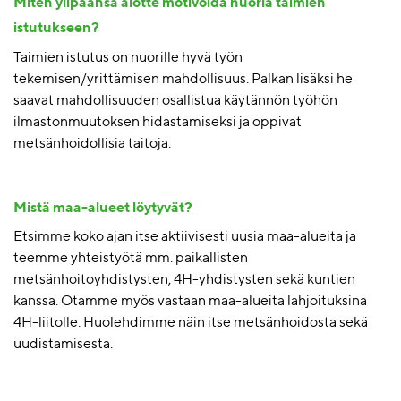
Miten ylipäänsä aiotte motivoida nuoria taimien
istutukseen?
Taimien istutus on nuorille hyvä työn
tekemisen/yrittämisen mahdollisuus. Palkan lisäksi he
saavat mahdollisuuden osallistua käytännön työhön
ilmastonmuutoksen hidastamiseksi ja oppivat
metsänhoidollisia taitoja.
Mistä maa-alueet löytyvät?
Etsimme koko ajan itse aktiivisesti uusia maa-alueita ja
teemme yhteistyötä mm. paikallisten
metsänhoitoyhdist
yst
en
, 4H-yhdistysten sekä kuntien
kanssa. Otamme myös vastaan maa-alueita lahjoituksina
4H-liitolle. Huolehdimme näin itse metsänhoidosta sekä
uudistamisesta.