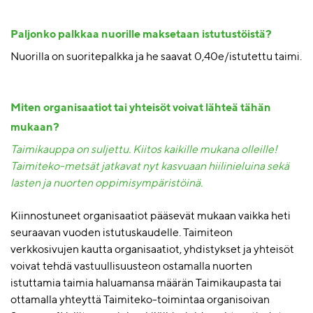
Paljonko palkkaa nuorille maksetaan istutustöistä?
Nuorilla on suoritepalkka ja he saavat 0,40e/istutettu taimi.
Miten organisaatiot tai yhteisöt voivat lähteä tähän
mukaan?
Taimikauppa on suljettu. Kiitos kaikille mukana olleille!
Taimiteko-metsät jatkavat nyt kasvuaan hiilinieluina sekä
lasten ja nuorten oppimisympäristöinä.
Kiinnostuneet organisaatiot pääsevät mukaan vaikka heti
seuraavan vuoden istutuskaudelle. Taimiteon
verk
k
osivujen
kautta organisaatiot, yhdistykset ja yhteisöt
voivat
tehdä
vastuullisuus
teon
ostamalla nuorten
istuttamia taimia haluamansa määrän Taimikaupasta tai
ottamalla yhteyttä Taimiteko-toimintaa organisoivan