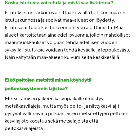
Koska istutusta voi tehdä ja mistä saa lisätietoa?
Istutukset on tarkoitus aloittaa keväällä heti kun maa on
istutuskunnossa ja sopivat maa-alueet on löydetty.
Istutusalat tulee käsitellä ennen työn aloittamista. Maa-
alueet kartoitetaan aina edellisvuonna, jolloin mahdolliset
maanmuokkaukset voidaan tehdä edellisen vuoden
syksyllä. Istutuksia voidaan tehdä keväällä ja loppukesästä.
Näin vältytään maa-alueen kuivumiselta keskikesällä.
Eikö peltojen metsittäminen köyhdytä
peltoekosysteemin lajistoa?
Metsittämisen jälkeen kasvupaikalle ilmestyy
metsäkasvilajeja, mutta myös pelto- ja niittykasvilajit
pysyvät vallitsevina pitkään. Siten metsitettyjen peltojen
kasvilajisto koostuu sekä metsälajeista että
peltokasvilajeista.