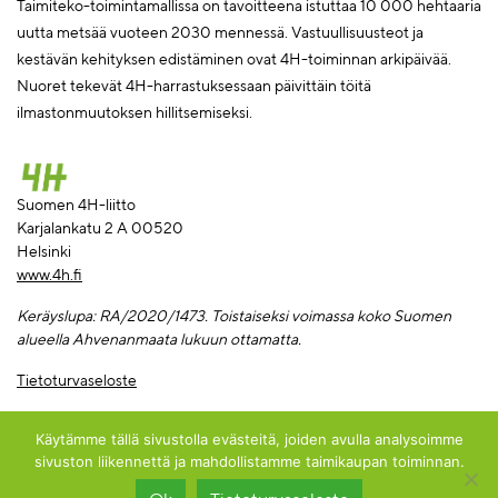
Taimiteko-toimintamallissa on tavoitteena istuttaa 10 000 hehtaaria
uutta metsää vuoteen 2030 mennessä. Vastuullisuusteot ja
kestävän kehityksen edistäminen ovat 4H-toiminnan arkipäivää.
Nuoret tekevät 4H-harrastuksessaan päivittäin töitä
ilmastonmuutoksen hillitsemiseksi.
Suomen 4H-liitto
Karjalankatu 2 A 00520
Helsinki
www.4h.fi
Keräyslupa: RA/2020/1473. Toi
staiseksi voimassa koko Suomen
alueella Ahvenanmaata lukuun ottamatta.
Tietoturvaseloste
Käytämme tällä sivustolla evästeitä, joiden avulla analysoimme
sivuston liikennettä ja mahdollistamme taimikaupan toiminnan.