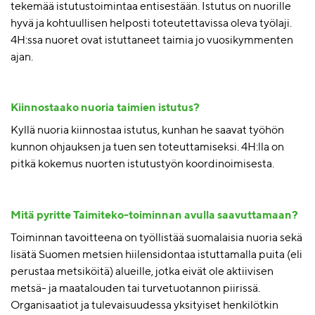
tekemää istutustoimintaa entisestään. Istutus on nuorille
hyvä ja kohtuullisen helposti toteutettavissa oleva työlaji.
4H:ssa nuoret ovat istuttaneet taimia jo vuosikymmenten
ajan.
Kiinnostaako nuoria taimien istutus?
Kyllä nuoria kiinnostaa istutus, kunhan he saavat työhön
kunnon ohjauksen ja tuen sen toteuttamiseksi. 4H:lla on
pitkä kokemus nuorten istutustyön koordinoimisesta.
Mitä pyritte Taimiteko-toiminnan avulla saavuttamaan?
Toiminnan tavoitteena on työllistää suomalaisia nuoria sekä
lisätä Suomen metsien hiilensidontaa istuttamalla puita (eli
perustaa metsiköitä) alueille, jotka eivät ole aktiivisen
metsä- ja maatalouden tai turvetuotannon piirissä.
Organisaatiot ja tulevaisuudessa yksityiset henkilötkin