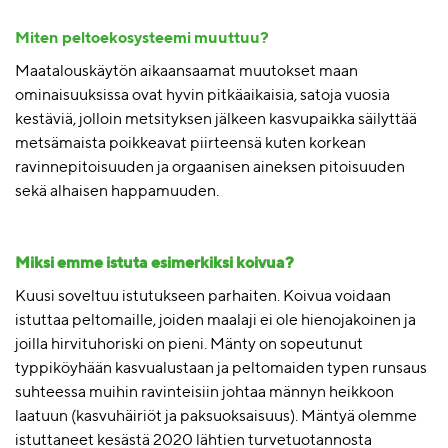
Miten peltoekosysteemi muuttuu?
Maatalouskäytön aikaansaamat muutokset maan
ominaisuuksissa ovat hyvin pitkäaikaisia, satoja vuosia
kestäviä, jolloin metsityksen jälkeen kasvupaikka säilyttää
metsämaista poikkeavat piirteensä kuten korkean
ravinnepitoisuuden ja orgaanisen aineksen pitoisuuden
sekä alhaisen happamuuden.
Miksi emme istuta esimerkiksi koivua?
Kuusi soveltuu istutukseen parhaiten. Koivua voidaan
istuttaa peltomaille, joiden maalaji ei ole hienojakoinen ja
joilla hirvituhoriski on pieni. Mänty on sopeutunut
typpiköyhään kasvualustaan ja peltomaiden typen runsaus
suhteessa muihin ravinteisiin johtaa männyn heikkoon
laatuun (kasvuhäiriöt ja paksuoksaisuus). Mäntyä olemme
istuttaneet kesästä 2020 lähtien turvetuotannosta