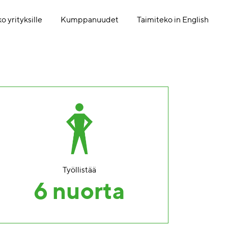
o yrityksille
Kumppanuudet
Taimiteko in English
Työllistää
6 nuorta