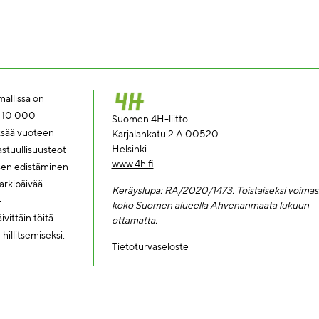
allissa on
a 10 000
Suomen 4H-liitto
tsää vuoteen
Karjalankatu 2 A 00520
Helsinki
tuullisuusteot
www.4h.fi
ksen edistäminen
rkipäivää.
Keräyslupa: RA/2020/1473. Toi
staiseksi voimas
-
koko Suomen alueella Ahvenanmaata lukuun
vittäin töitä
ottamatta.
illitsemiseksi.
Tietoturvaseloste