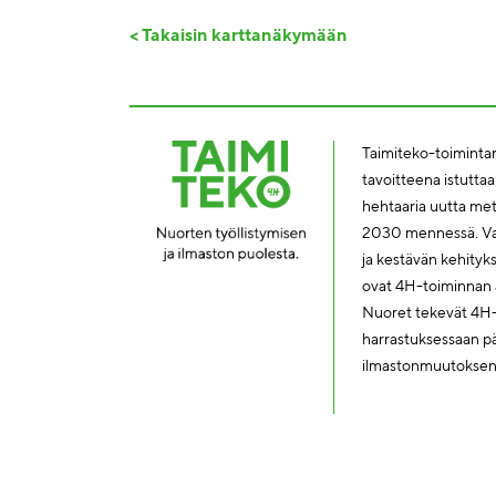
< Takaisin karttanäkymään
Taimiteko-toimintam
tavoitteena istutta
hehtaaria uutta me
2030 mennessä. Vas
ja kestävän kehity
ovat 4H-toiminnan a
Nuoret tekevät 4H
harrastuksessaan päi
ilmastonmuutoksen h