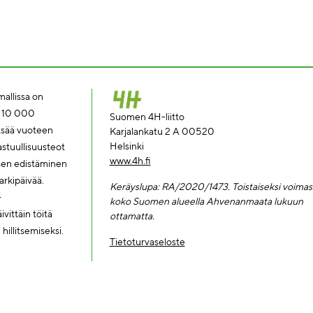
allissa on
a 10 000
Suomen 4H-liitto
tsää vuoteen
Karjalankatu 2 A 00520
Helsinki
tuullisuusteot
www.4h.fi
ksen edistäminen
rkipäivää.
Keräyslupa: RA/2020/1473. Toi
staiseksi voimas
-
koko Suomen alueella Ahvenanmaata lukuun
vittäin töitä
ottamatta.
illitsemiseksi.
Tietoturvaseloste