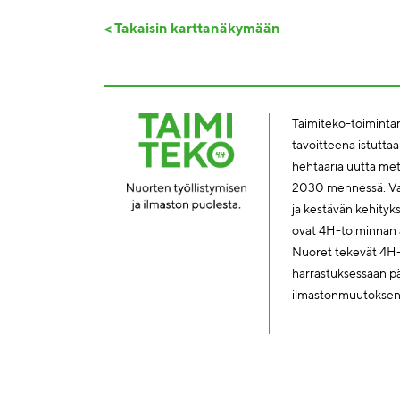
< Takaisin karttanäkymään
Taimiteko-toimintam
tavoitteena istutta
hehtaaria uutta me
2030 mennessä. Vas
ja kestävän kehity
ovat 4H-toiminnan a
Nuoret tekevät 4H
harrastuksessaan päi
ilmastonmuutoksen h