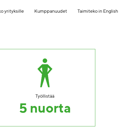
o yrityksille
Kumppanuudet
Taimiteko in English
Työllistää
5 nuorta