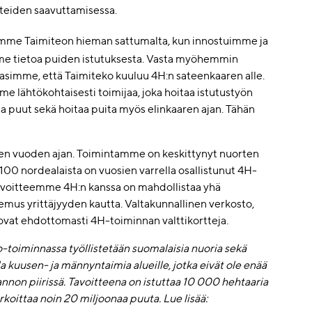
tteiden saavuttamisessa.
mme Taimiteon hieman sattumalta, kun innostuimme ja
e tietoa puiden istutuksesta. Vasta myöhemmin
simme, että Taimiteko kuuluu 4H:n sateenkaaren alle.
e lähtökohtaisesti toimijaa, joka hoitaa istutustyön
taa puut sekä hoitaa puita myös elinkaaren ajan. Tähän
en vuoden ajan. Toimintamme on keskittynyt nuorten
 100 nordealaista on vuosien varrella osallistunut 4H-
avoitteemme 4H:n kanssa on mahdollistaa yhä
mus yrittäjyyden kautta. Valtakunnallinen verkosto,
vat ehdottomasti 4H-toiminnan valttikortteja.
o-toiminnassa työllistetään suomalaisia nuoria sekä
a kuusen- ja männyntaimia alueille, jotka eivät ole enää
nnon piirissä. Tavoitteena on istuttaa 10 000 hehtaaria
oittaa noin 20 miljoonaa puuta. Lue lisää: