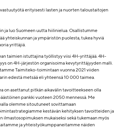
uutyötä erityisesti lasten ja nuorten taloustaitojen
hin ja luo Suomeen uutta hiilinielua. Osallistumme
ää yhteiskunnan ja ympäristön puolesta, tukea hyviä
ria yrittäjiä.
n taimien istuttajina työllistyy viisi 4H-yrittäjää. 4H-
jyys on 4H-järjestön organisoima kevytyrittäjyyden malli.
tamme Taimiteko-toimintaan vuonna 2021 viiden
arin edestä metsää eli yhteensä 10 000 taimea.
a on asettanut pitkän aikavälin tavoitteekseen olla
päästöinen pankki vuoteen 2050 mennessä. Me
alla olemme sitoutuneet sovittamaan
toimintastrategiamme kestävän kehityksen tavoitteiden ja
sin ilmastosopimuksen mukaiseksi sekä tukemaan myös
kaitamme ja yhteistyökumppaneitamme näiden