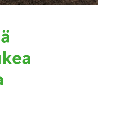
iä
ukea
a